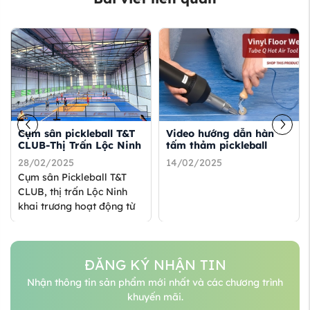
Cụm sân pickleball T&T
Video hướng dẫn hàn
CLUB-Thị Trấn Lộc Ninh
tấm thảm pickleball
28/02/2025
14/02/2025
Cụm sân Pickleball T&T
CLUB, thị trấn Lộc Ninh
khai trương hoạt động từ
tháng 3-2025, mô hình sân
chơi ...
ĐĂNG KÝ NHẬN TIN
Nhận thông tin sản phẩm mới nhất và các chương trình
khuyến mãi.