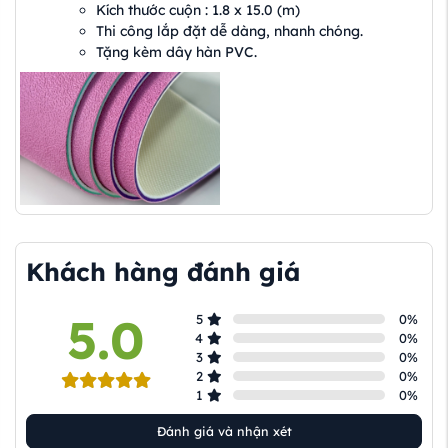
Kích thước cuộn : 1.8 x 15.0 (m)
Thi công lắp đặt dễ dàng, nhanh chóng.
Tặng kèm dây hàn PVC.
Khách hàng đánh giá
5.0
5
0
%
4
0
%
3
0
%
2
0
%
1
0
%
Đánh giá và nhận xét