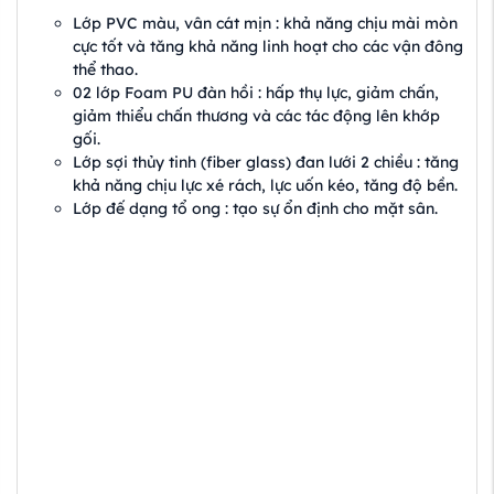
Lớp PVC màu, vân cát mịn : khả năng chịu mài mòn
cực tốt và tăng khả năng linh hoạt cho các vận đông
thể thao.
02 lớp Foam PU đàn hồi : hấp thụ lực, giảm chấn,
giảm thiểu chấn thương và các tác động lên khớp
gối.
Lớp sợi thủy tinh (fiber glass) đan lưới 2 chiều : tăng
khả năng chịu lực xé rách, lực uốn kéo, tăng độ bền.
Lớp đế dạng tổ ong : tạo sự ổn định cho mặt sân.