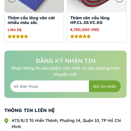
Thảm sân cầu lông
Thảm đa năng vân gỗ
HP.CL.05.VC.XG
(các sân chơi, sân cầu ...
8,780,000
VND
Liên hệ
ĐĂNG KÝ NHẬN TIN
Nhận thông tin sản phẩm mới nhất và các chương trình
khuyến mãi.
Gửi tin nhắn
THÔNG TIN LIÊN HỆ
473/8/2 Tô Hiến Thành, Phường 14, Quận 10, TP Hồ Chí
Minh