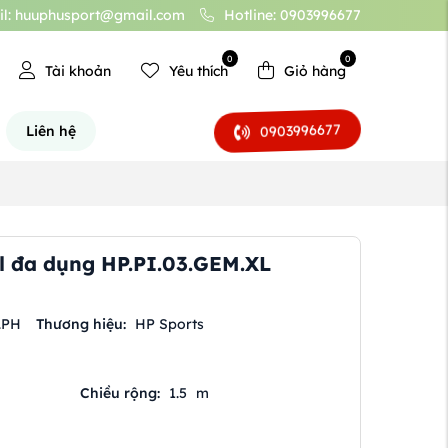
l: huuphusport@gmail.com
Hotline: 0903996677
0
0
Tài khoản
Yêu thích
Giỏ hàng
0903996677
Liên hệ
l đa dụng HP.PI.03.GEM.XL
.PH
Thương hiệu:
HP Sports
Chiều rộng:
1.5
m