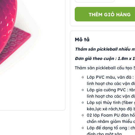
THÊM GIỎ HÀNG
Mô tả
Thảm sân pickleball nhiều m
Đơn giá theo cuộn : 1.8m x
Thảm sân pickleball cấu tạo 5
Lớp PVC màu, vân đá : 
linh hoạt cho các vận đ
Lớp gia cường PVC : tăn
linh hoạt cho các vận đ
Lớp sợi thủy tinh (fiber 
kéo,lực xé rách,tạo độ 
02 lớp Foam PU đàn hồi
chấn nhăm giảm thiểu c
Lớp đế dạng tổ ong : c
định cho mặt sân.