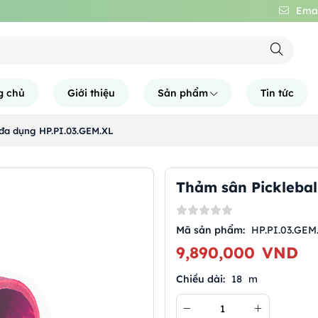
Emai
g chủ
Giới thiệu
Sản phẩm
Tin tức
 đa dụng HP.PI.03.GEM.XL
Thảm sân Picklebal
Mã sản phẩm:
HP.PI.03.GEM
9,890,000
VND
Chiều dài:
18
m