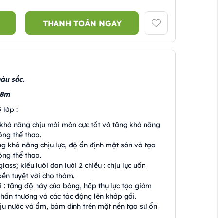
THANH TOÁN NGAY
àu sắc.
 18m
 lớp :
khả năng chịu mài mòn cực tốt và tăng khả năng
ông thể thao.
g khả năng chịu lực, độ ổn định mặt sân và tạo
ộng thể thao.
glass) kiểu lưới đan lưới 2 chiều : chịu lực uốn
bền tuyệt vời cho thảm.
 : tăng độ nảy của bóng, hấp thụ lực tạo giảm
hấn thương và các tác động lên khớp gối.
hịu nước và ẩm, bám dính trên mặt nền tạo sự ổn