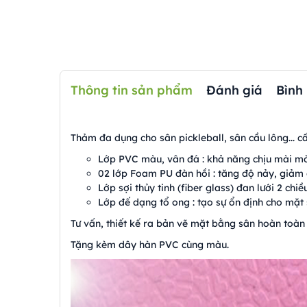
Thông tin sản phẩm
Đánh giá
Bình
Thảm đa dụng cho sân pickleball, sân cầu lông... cấ
Lớp PVC màu, vân đá : khả năng chịu mài mòn
02 lớp Foam PU đàn hồi : tăng độ nảy, giảm 
Lớp sợi thủy tinh (fiber glass) đan lưới 2 chi
Lớp đế dạng tổ ong : tạo sự ổn định cho mặt 
Tư vấn, thiết kế ra bản vẽ mặt bằng sân hoàn toàn 
Tặng kèm dây hàn PVC cùng màu.